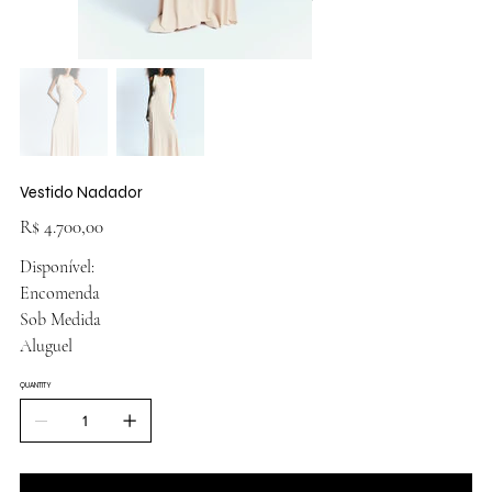
Vestido Nadador
Preço
R$ 4.700,00
Disponível:
Encomenda
Sob Medida
Aluguel
QUANTITY