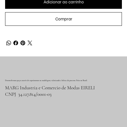
Adicionar ao carrinho
Comprar
Desenvolvemos peças através de experimentos na modelagem, valorizando a beleza do processo. Feito no Brasil.
MARG Industria e Comercio de Modas EIRELI
​CNPJ 34.127.814/0001-03